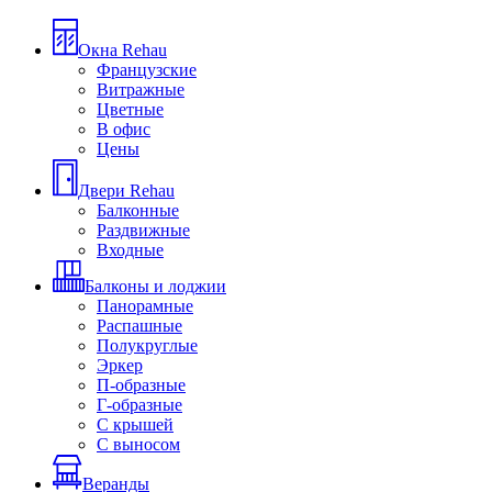
Окна Rehau
Французские
Витражные
Цветные
В офис
Цены
Двери Rehau
Балконные
Раздвижные
Входные
Балконы и лоджии
Панорамные
Распашные
Полукруглые
Эркер
П-образные
Г-образные
С крышей
С выносом
Веранды