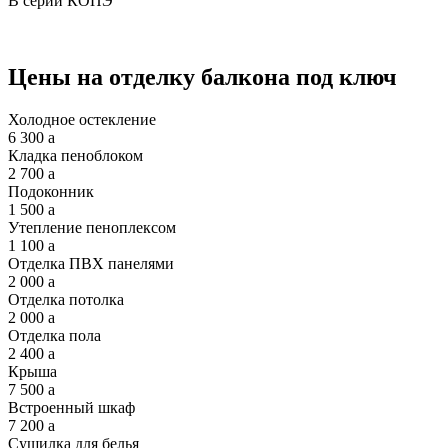
В серии КОПЭ
Цены на отделку балкона под ключ
Холодное остекление
6 300
a
Кладка пеноблоком
2 700
a
Подоконник
1 500
a
Утепление пеноплексом
1 100
a
Отделка ПВХ панелями
2 000
a
Отделка потолка
2 000
a
Отделка пола
2 400
a
Крыша
7 500
a
Встроенный шкаф
7 200
a
Сушилка для белья