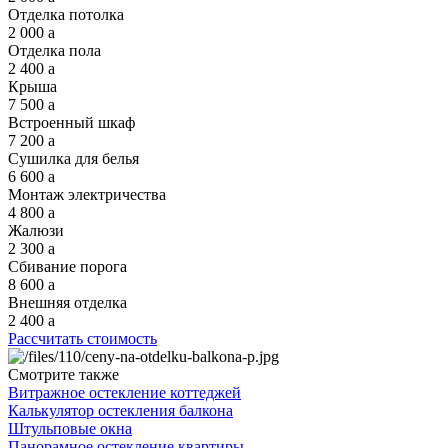
Отделка потолка
2 000
a
Отделка пола
2 400
a
Крыша
7 500
a
Встроенный шкаф
7 200
a
Сушилка для белья
6 600
a
Монтаж электричества
4 800
a
Жалюзи
2 300
a
Сбивание порога
8 600
a
Внешняя отделка
2 400
a
Рассчитать стоимость
Смотрите также
Витражное остекление коттеджей
Калькулятор остекления балкона
Штульповые окна
Панорамное остекление квартиры