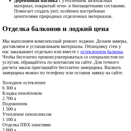
Деревянная вагонка
с утеплением. Безопасный
материал, покрытый огне- и биозащитными составами.
Помогает создать уют, особенно востребован
ценителями природных отделочных материалов.
Отделка балконов и лоджий цена
Мы выполняем комплексный ремонт лоджии. Делаем замеры,
доставляем и устанавливаем материалы. Облицовку стен у
нас заказывают отдельно или вместе с
остеклением балкона
.
Чтобы бесплатно проконсультироваться со специалистом по
услугам, обращайтесь по контактам на сайте. Для точного
расчета заказа приглашайте бесплатно замерщика. Вызвать
замерщика можно по телефону или оставив заявку на сайте.
Холодное остекление
6 300
a
Кладка пеноблоком
2 700
a
Подоконник
1 500
a
Утепление пеноплексом
1 100
a
Отделка ПВХ панелями
2 000
a