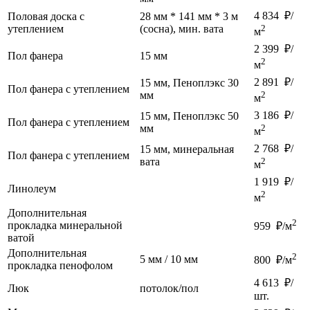
4 834 ₽/
Половая доска с
28 мм * 141 мм * 3 м
утеплением
(сосна), мин. вата
2
м
2 399 ₽/
Пол фанера
15 мм
2
м
2 891 ₽/
15 мм, Пеноплэкс 30
Пол фанера с утеплением
мм
2
м
3 186 ₽/
15 мм, Пеноплэкс 50
Пол фанера с утеплением
мм
2
м
2 768 ₽/
15 мм, минеральная
Пол фанера с утеплением
вата
2
м
1 919 ₽/
Линолеум
2
м
Дополнительная
2
прокладка минеральной
959 ₽/м
ватой
Дополнительная
2
5 мм / 10 мм
800 ₽/м
прокладка пенофолом
4 613 ₽/
Люк
потолок/пол
шт.