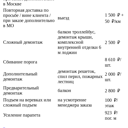
в Москве
Повторная доставка по
1 500 ₽ +
просьбе / вине клиента /
выезд
при заказе дополнительно
50 ₽/км
в МО
балкон троллейбус,
демонтаж крыши,
Сложный демонтаж
комплексной
2 500 ₽
внутренней отделки 6
м лоджии
8 610 ₽/
Сбивание порога
шт.
демонтаж решеток,
Дополнительный
2 000 ₽/
спил перил, пожарных
демонтаж
шт.
лестниц
Предварительный
балкон
2 800 ₽
демонтаж
Подъем на веревках или
на усмотрение
100 ₽/
сложный подъем
менеджера заказа
этаж
923 ₽/
Усиление парапета
пог. м