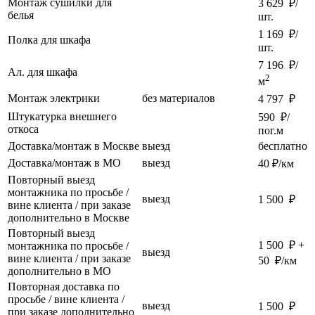
Монтаж сушилки для
3 629 ₽/
белья
шт.
1 169 ₽/
Полка для шкафа
шт.
7 196 ₽/
Ал. для шкафа
2
м
Монтаж электрики
без материалов
4 797 ₽
Штукатурка внешнего
590 ₽/
откоса
пог.м
Доставка/монтаж в Москве
выезд
бесплатно
Доставка/монтаж в МО
выезд
40 ₽/км
Повторный выезд
монтажника по просьбе /
выезд
1 500 ₽
вине клиента / при заказе
дополнительно в Москве
Повторный выезд
1 500 ₽ +
монтажника по просьбе /
выезд
вине клиента / при заказе
50 ₽/км
дополнительно в МО
Повторная доставка по
просьбе / вине клиента /
выезд
1 500 ₽
при заказе дополнительно