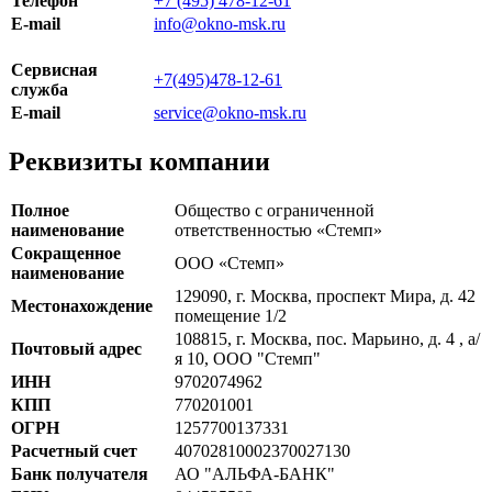
Телефон
+7 (495) 478-12-61
E-mail
info@okno-msk.ru
Сервисная
+7(495)478-12-61
служба
E-mail
service@okno-msk.ru
Реквизиты компании
Полное
Общество с ограниченной
наименование
ответственностью «Стемп»
Сокращенное
ООО «Стемп»
наименование
129090, г. Москва, проспект Мира, д. 42
Местонахождение
помещение 1/2
108815, г. Москва, пос. Марьино, д. 4 , а/
Почтовый адрес
я 10, ООО "Стемп"
ИНН
9702074962
КПП
770201001
ОГРН
1257700137331
Расчетный счет
40702810002370027130
Банк получателя
АО "АЛЬФА-БАНК"