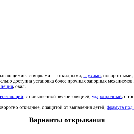
ткрывающимися створками — откидными,
глухими
, поворотными
ьно доступна установка более прочных запорных механизмов.
апеция
, овал.
берегающий
, с повышенной звукоизоляцией,
ударопрочный
, с т
оворотно-откидные, с защитой от выпадения детей,
фрамуга под 
Варианты открывания