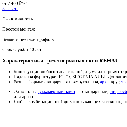
2
от
7 400
₽/м
Заказать
Экономичность
Простой монтаж
Белый и цветной профиль
Срок службы 40 лет
Характеристики трехстворчатых окон REHAU
Конструкции любого типа: с одной, двумя или тремя о
Надежная фурнитура: ROTO, SIEGENIA AUBI. Дополнител
Разные формы: стандартная прямоугольная,
арка
, круг,
тр
Одно- или
двухкамерный пакет
— стандартный,
энергос
или аргон.
Любые комбинации: от 1 до 3 открывающихся створок, п