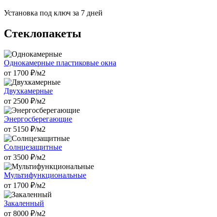
Установка под ключ за 7 дней
Стеклопакеты
Однокамерные пластиковые окна
от
1700
₽/м2
Двухкамерные
от
2500
₽/м2
Энергосберегающие
от
5150
₽/м2
Солнцезащитные
от
3500
₽/м2
Мультифункциональные
от
1700
₽/м2
Закаленный
от
8000
₽/м2