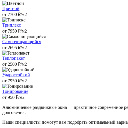
Цветной
от
7700
₽/м2
Триплекс
от
7950
₽/м2
Самоочищающийся
от
2695
₽/м2
Теплопакет
от
2500
₽/м2
Ударостойкий
от
7950
₽/м2
Тонирование
от
950
₽/м2
Алюминиевые раздвижные окна — практичное современное решен
долговечна.
Наши специалисты помогут вам подобрать оптимальный вариа