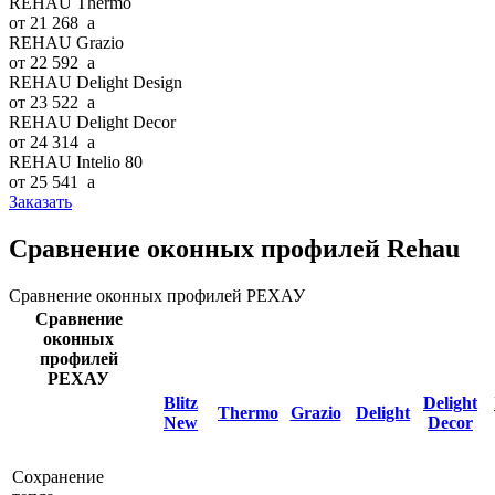
REHAU Thermo
от 21 268
a
REHAU Grazio
от 22 592
a
REHAU Delight Design
от 23 522
a
REHAU Delight Decor
от 24 314
a
REHAU Intelio 80
от 25 541
a
Заказать
Сравнение оконных профилей Rehau
Сравнение оконных профилей РЕХАУ
Сравнение
оконных
профилей
РЕХАУ
Blitz
Delight
Thermo
Grazio
Delight
New
Decor
Сохранение