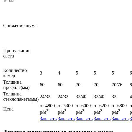
тепла
Снижение шума
Пропускание
света
Количество
3
4
5
5
5
6
камер
Толщина
60
60
70
70
70/76
профиля(мм)
Толщина
24/32
24/32
32/40
32/40
32
4
стеклопакета(мм)
от 4800
от 5300
от 6000
от 6200
от 6800
о
Цена
2
2
2
2
2
р/м
р/м
р/м
р/м
р/м
р
Заказать
Заказать
Заказать
Заказать
Заказать
З
Другие популярные размеры окон