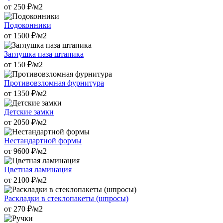
от
250
₽/м2
Подоконники
от
1500
₽/м2
Заглушка паза штапика
от
150
₽/м2
Противовзломная фурнитура
от
1350
₽/м2
Детские замки
от
2050
₽/м2
Нестандартной формы
от
9600
₽/м2
Цветная ламинация
от
2100
₽/м2
Раскладки в стеклопакеты (шпросы)
от
270
₽/м2